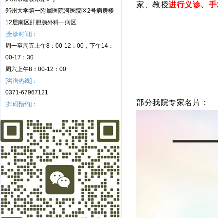
家、教授
进行
义诊、手
郑州大学第一附属医院河医院区2号病房楼
12层南区肝胆胰外科一病区
[坐诊时间]：
周一至周五上午8：00-12：00，下午14：
00-17：30
周六上午8：00-12：00
[咨询热线]：
0371-67967121
部分我院专家名片：
[扫码预约]：