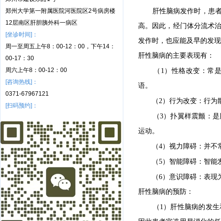
郑州大学第一附属医院河医院区2号病房楼
肝性脑病发作时，患
12层南区肝胆胰外科一病区
高。因此，经门体分流术
[坐诊时间]：
发作时，也应能及早的发现
周一至周五上午8：00-12：00，下午14：
肝性脑病的主要表现有：
00-17：30
周六上午8：00-12：00
（1）性格改变：常
[咨询热线]：
语。
0371-67967121
（2）行为改变：行为
[扫码预约]：
（3）扑翼样震颤：
运动。
（4）视力障碍：并不
（5）智能障碍：智能
（6）意识障碍：表现
肝性脑病的预防：
（1）肝性脑病的发